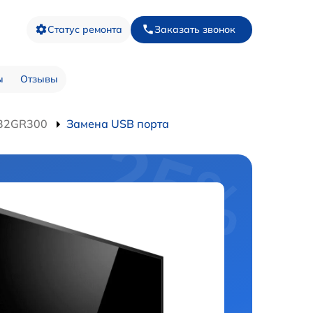
Статус ремонта
Заказать звонок
ы
Отзывы
-32GR300
Замена USB порта