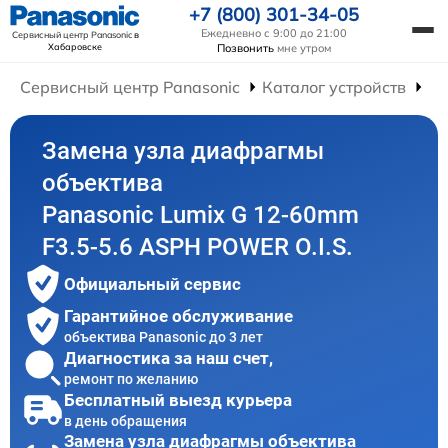
+7 (800) 301-34-05
Ежедневно с 9:00 до 21:00
Сервисный центр Panasonic
в
Хабаровске
Позвонить
мне утром
Сервисный центр Panasonic
Каталог устройств
Ре
Замена узла диафрагмы
объектива
Panasonic Lumix G 12-60mm
F3.5-5.6 ASPH POWER O.I.S.
Официальный сервис
Гарантийное обслуживание
объектива Panasonic до 3 лет
Диагностика за наш счет,
ремонт по желанию
Бесплатный выезд курьера
в день обращения
Замена узла диафрагмы объектива