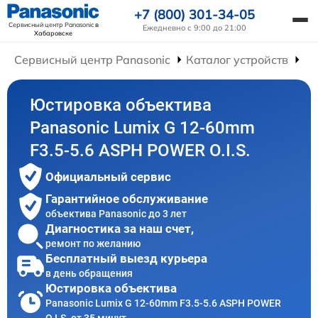
+7 (800) 301-34-05
Сервисный центр Panasonic
в
Ежедневно с 9:00 до 21:00
Хабаровске
Сервисный центр Panasonic
Каталог устройств
Ре
Юстировка объектива
Panasonic Lumix G 12-60mm
F3.5-5.6 ASPH POWER O.I.S.
Официальный сервис
Гарантийное обслуживание
объектива Panasonic до 3 лет
Диагностика за наш счет,
ремонт по желанию
Бесплатный выезд курьера
в день обращения
Юстировка объектива
Panasonic Lumix G 12-60mm F3.5-5.6 ASPH POWER
O.I.S. от 35 минут