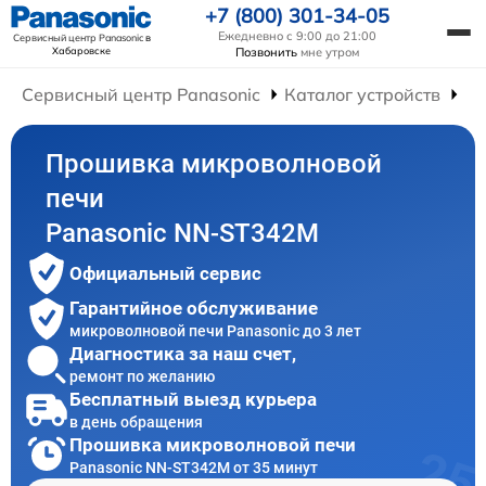
+7 (800) 301-34-05
Ежедневно с 9:00 до 21:00
Сервисный центр Panasonic
в
Хабаровске
Позвонить
мне утром
Сервисный центр Panasonic
Каталог устройств
Ре
Прошивка микроволновой
печи
Panasonic NN-ST342M
Официальный сервис
Гарантийное обслуживание
микроволновой печи Panasonic до 3 лет
Диагностика за наш счет,
ремонт по желанию
Бесплатный выезд курьера
в день обращения
Прошивка микроволновой печи
Panasonic NN-ST342M от 35 минут