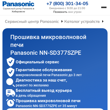
+7 (800) 301-34-05
Ежедневно с 9:00 до 21:00
Сервисный центр Panasonic
в
Хабаровске
Позвонить
мне утром
Сервисный центр Panasonic
Каталог устройств
Ре
Прошивка микроволновой
печи
Panasonic NN-SD377SZPE
Официальный сервис
Гарантийное обслуживание
микроволновой печи Panasonic до 3 лет
Диагностика за наш счет,
ремонт по желанию
Бесплатный выезд курьера
в день обращения
Прошивка микроволновой печи
Panasonic NN-SD377SZPE от 35 минут