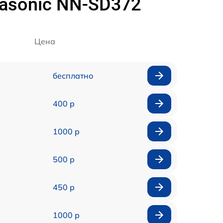
asonic NN-SD372
Цена
бесплатно
400 р
1000 р
500 р
450 р
1000 р