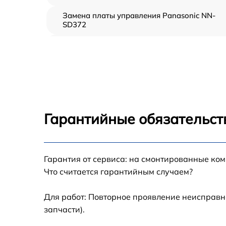
Замена платы управления Panasonic NN-
SD372
Ремонт платы управления (восстановление)
Panasonic NN-SD372
Замена датчиков Panasonic NN-SD372
Замена вентилятора Panasonic NN-SD372
Гарантийные обязательст
Ремонт магнетрона Panasonic NN-SD372
Гарантия от сервиса: на смонтированные ко
Ремонт волновода Panasonic NN-SD372
Что считается гарантийным случаем?
Ремонт переключателей режимов Panasoni
NN-SD372
Для работ: Повторное проявление неисправн
запчасти).
Замена блока управления Panasonic NN-
SD372