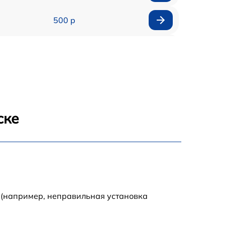
500 р
500 р
450 р
500 р
ске
500 р
500 р
500 р
 (например, неправильная установка
590 р