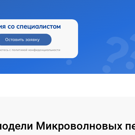
ия со специалистом
Оставить заявку
аетесь c
политикой конфиденциальности
одели Микроволновых пе