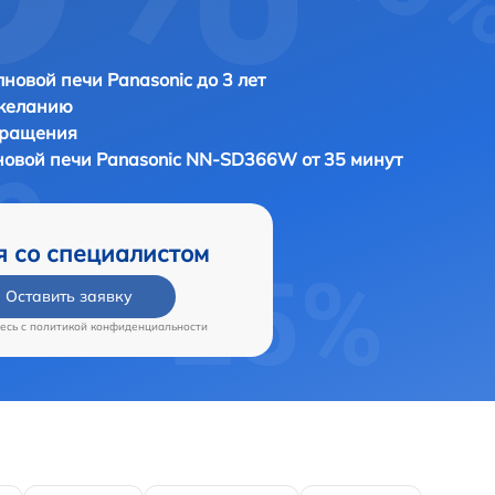
новой печи Panasonic до 3 лет
 желанию
бращения
новой печи
Panasonic NN-SD366W от 35 минут
я со специалистом
Оставить заявку
есь c
политикой конфиденциальности