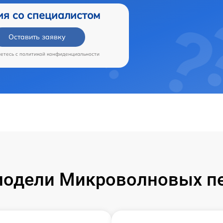
ия со специалистом
Оставить заявку
аетесь c
политикой конфиденциальности
одели Микроволновых пе