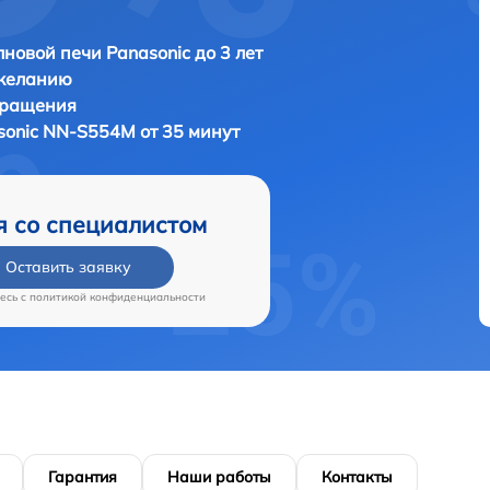
новой печи Panasonic до 3 лет
 желанию
бращения
sonic NN-S554M от 35 минут
я со специалистом
Оставить заявку
есь c
политикой конфиденциальности
Гарантия
Наши работы
Контакты