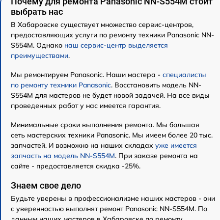
Почему для ремонта Panasonic NN-S554M стоит
выбрать нас
В Хабаровске существует множество сервис-центров,
предоставляющих услуги по ремонту техники Panasonic NN-
S554M. Однако
наш сервис-центр выделяется
преимуществами
.
Мы ремонтируем Panasonic. Наши мастера -
специалисты
по ремонту техники Panasonic
. Восстановить модель NN-
S554M для мастеров не будет новой задачей. На все виды
проведенных работ у нас имеется гарантия.
Минимальные сроки выполнения ремонта. Мы большая
сеть мастерских техники Panasonic. Мы имеем более 20 тыс.
запчастей. И возможно на наших складах
уже имеется
запчасть на модель NN-S554M
. При заказе ремонта на
сайте - предоставляется скидка -25%.
Знаем свое дело
Будьте уверены в профессионализме наших мастеров - они
с уверенностью выполнят ремонт Panasonic NN-S554M. По
данным наших мастеров в Хабаровске по ремонту