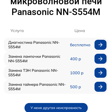
микроволновой печи
Panasonic NN-S554M
Услуга
Цена
Диагностика Panasonic NN-
бесплатно
S554M
Замена лампочки Panasonic
400 р
NN-S554M
Замена ТЭН Panasonic NN-
1000 р
S554M
Замена таймера Panasonic NN-
500 р
S554M
У меня другая неисправность