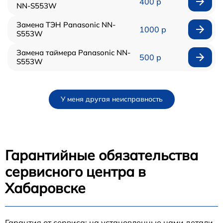
400 р
NN-S553W
Замена ТЭН Panasonic NN-
1000 р
S553W
Замена таймера Panasonic NN-
500 р
S553W
У меня другая неисправность
Гарантийные обязательства
сервисного центра в
Хабаровске
Гарантия от сервиса: на установленные нами детали