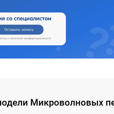
ия со специалистом
Оставить заявку
аетесь c
политикой конфиденциальности
одели Микроволновых пе