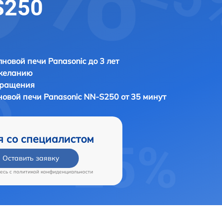
S250
новой печи Panasonic до 3 лет
 желанию
бращения
новой печи
Panasonic NN-S250 от 35 минут
я со специалистом
Оставить заявку
есь c
политикой конфиденциальности