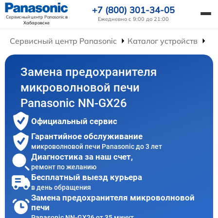
+7 (800) 301-34-05
Сервисный центр Panasonic
в
Ежедневно с 9:00 до 21:00
Хабаровске
Сервисный центр Panasonic
Каталог устройств
Ре
Замена предохранителя
микроволновой печи
Panasonic NN-GX26
Официальный сервис
Гарантийное обслуживание
микроволновой печи Panasonic до 3 лет
Диагностика за наш счет,
ремонт по желанию
Бесплатный выезд курьера
в день обращения
Замена предохранителя микроволновой
печи
Panasonic NN-GX26 от 35 минут