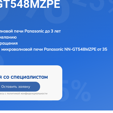
-GT548MZPE
новой печи Panasonic до 3 лет
 желанию
бращения
и микроволновой печи
Panasonic NN-GT548MZPE от 35
я со специалистом
Оставить заявку
есь c
политикой конфиденциальности