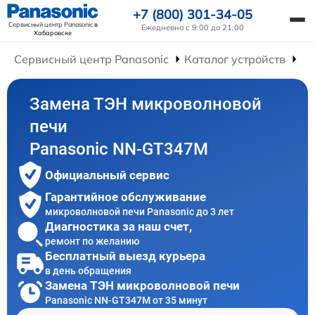
+7 (800) 301-34-05
Сервисный центр Panasonic
в
Ежедневно с 9:00 до 21:00
Хабаровске
Сервисный центр Panasonic
Каталог устройств
Ре
Замена ТЭН микроволновой
печи
Panasonic NN-GT347M
Официальный сервис
Гарантийное обслуживание
микроволновой печи Panasonic до 3 лет
Диагностика за наш счет,
ремонт по желанию
Бесплатный выезд курьера
в день обращения
Замена ТЭН микроволновой печи
Panasonic NN-GT347M от 35 минут