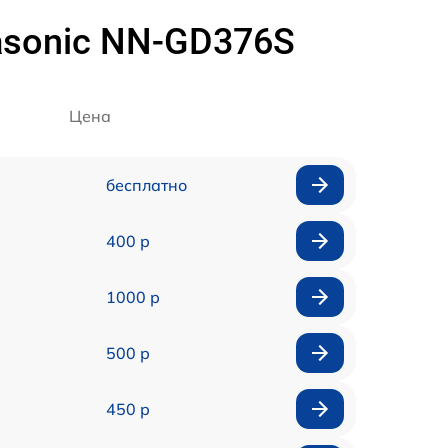
asonic NN-GD376S
Цена
бесплатно
400 р
1000 р
500 р
450 р