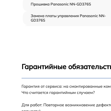
Прошивка Panasonic NN-GD376S
Замена платы управления Panasonic NN-
GD376S
Ремонт платы управления (восстановление)
Panasonic NN-GD376S
Замена датчиков Panasonic NN-GD376S
Замена вентилятора Panasonic NN-GD376S
Гарантийные обязательст
Ремонт магнетрона Panasonic NN-GD376S
Гарантия от сервиса: на смонтированные ко
Ремонт волновода Panasonic NN-GD376S
Что считается гарантийным случаем?
Ремонт переключателей режимов Panasoni
NN-GD376S
Для работ: Повторное возникновение дефект