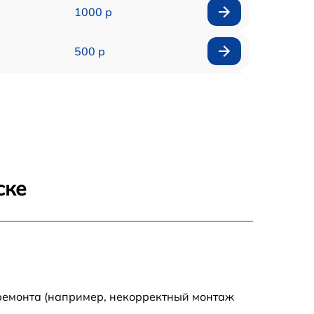
1000 р
500 р
500 р
450 р
500 р
ске
500 р
500 р
500 р
 ремонта (например, некорректный монтаж