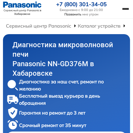
+7 (800) 301-34-05
Ежедневно с 9:00 до 21:00
Сервисный центр Panasonic
в
Хабаровске
Позвонить
мне утром
Сервисный центр Panasonic
Каталог устройств
Ре
Диагностика микроволновой
печи
Panasonic NN-GD376M в
Хабаровске
Диагностика за наш счет, ремонт по
желанию
Бесплатный выезд курьера в день
обращения
Гарантия на ремонт до 3 лет
Срочный ремонт от 35 минут