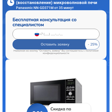
(восстановление) микроволновой печи
Panasonic NN-GD371M от 35 минут
Бесплатная консультация со
специалистом
Оставить заявку
Нажимая на кнопку "Оставить заявку" Вы соглашаетесь c
политикой
конфиденциальности
Скидка по