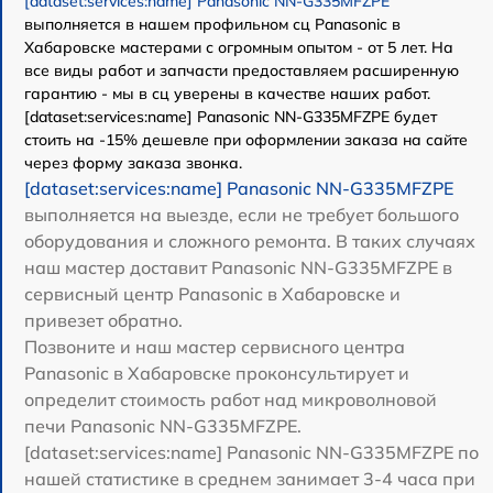
[dataset:services:name] Panasonic NN-G335MFZPE
выполняется в нашем профильном сц Panasonic в
Хабаровске мастерами с огромным опытом - от 5 лет. На
все виды работ и запчасти предоставляем расширенную
гарантию - мы в сц уверены в качестве наших работ.
[dataset:services:name] Panasonic NN-G335MFZPE будет
стоить на -15% дешевле при оформлении заказа на сайте
через форму заказа звонка.
[dataset:services:name] Panasonic NN-G335MFZPE
выполняется на выезде, если не требует большого
оборудования и сложного ремонта. В таких случаях
наш мастер доставит Panasonic NN-G335MFZPE в
сервисный центр Panasonic в Хабаровске и
привезет обратно.
Позвоните и наш мастер сервисного центра
Panasonic в Хабаровске проконсультирует и
определит стоимость работ над микроволновой
печи Panasonic NN-G335MFZPE.
[dataset:services:name] Panasonic NN-G335MFZPE по
нашей статистике в среднем занимает 3-4 часа при