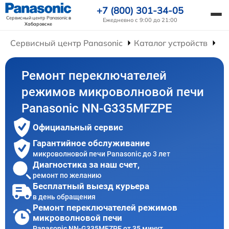
+7 (800) 301-34-05
Сервисный центр Panasonic
в
Ежедневно с 9:00 до 21:00
Хабаровске
Сервисный центр Panasonic
Каталог устройств
Ре
Ремонт переключателей
режимов микроволновой печи
Panasonic NN-G335MFZPE
Официальный сервис
Гарантийное обслуживание
микроволновой печи Panasonic до 3 лет
Диагностика за наш счет,
ремонт по желанию
Бесплатный выезд курьера
в день обращения
Ремонт переключателей режимов
микроволновой печи
Panasonic NN-G335MFZPE от 35 минут