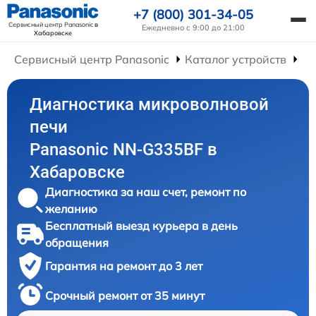
+7 (800) 301-34-05
Сервисный центр Panasonic
в
Ежедневно с 9:00 до 21:00
Хабаровске
Сервисный центр Panasonic
Каталог устройств
Ре
Диагностика микроволновой
печи
Panasonic NN-G335BF в
Хабаровске
Диагностика за наш счет, ремонт по
желанию
Бесплатный выезд курьера в день
обращения
Гарантия на ремонт до 3 лет
Срочный ремонт от 35 минут