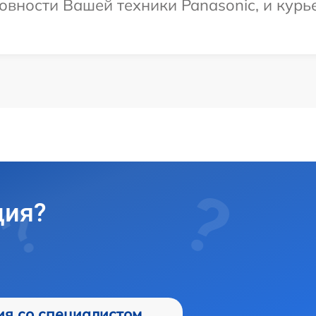
овности Вашей техники Panasonic, и курь
ция?
ия со специалистом