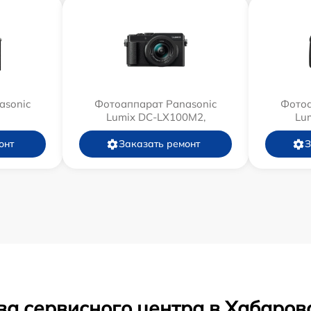
asonic
Фотоаппарат Panasonic
Фотоа
Lumix DC-LX100M2,
Lu
онт
Заказать ремонт
З
ва сервисного центра в Хабаров