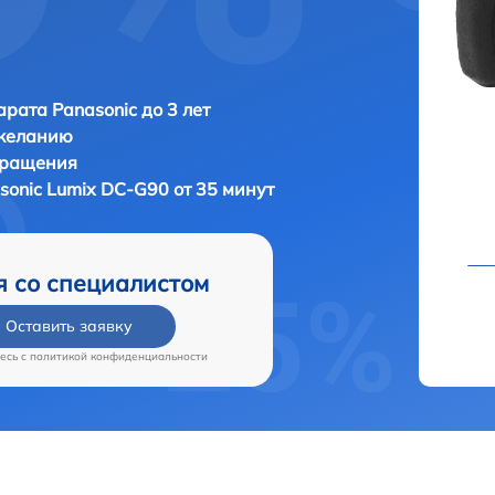
рата Panasonic до 3 лет
 желанию
бращения
sonic Lumix DC-G90 от 35 минут
я со специалистом
Оставить заявку
есь c
политикой конфиденциальности